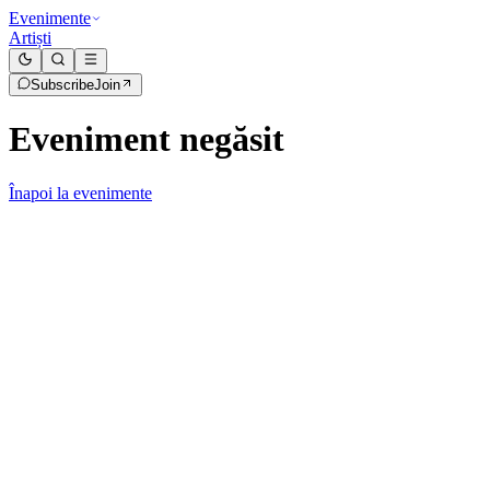
Evenimente
Artiști
Subscribe
Join
Eveniment negăsit
Înapoi la evenimente