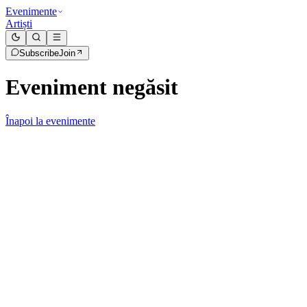
Evenimente
Artiști
Subscribe
Join
Eveniment negăsit
Înapoi la evenimente