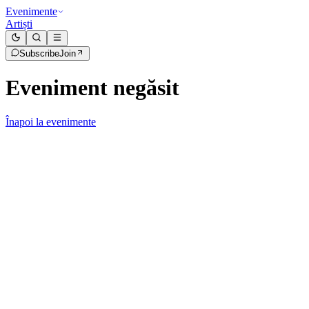
Evenimente
Artiști
Subscribe
Join
Eveniment negăsit
Înapoi la evenimente