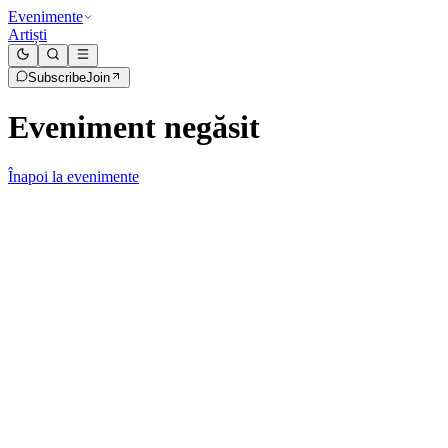
Evenimente
Artiști
Subscribe
Join
Eveniment negăsit
Înapoi la evenimente