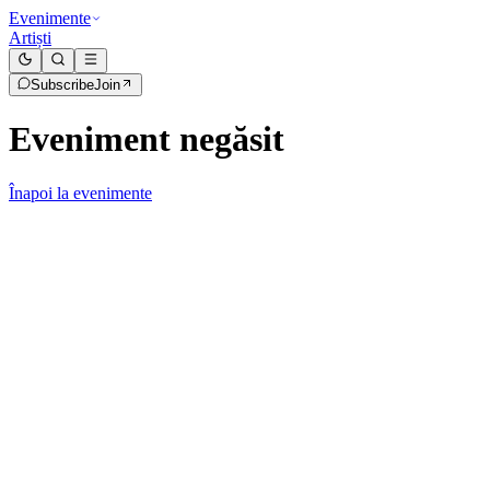
Evenimente
Artiști
Subscribe
Join
Eveniment negăsit
Înapoi la evenimente