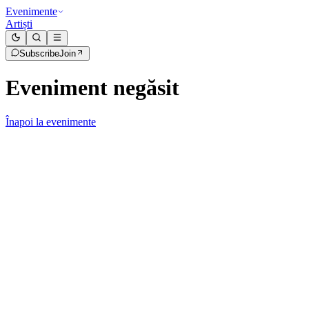
Evenimente
Artiști
Subscribe
Join
Eveniment negăsit
Înapoi la evenimente