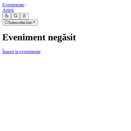
Evenimente
Artiști
Subscribe
Join
Eveniment negăsit
Înapoi la evenimente