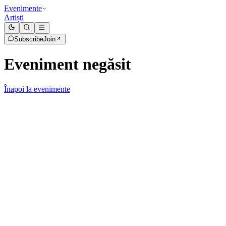
Evenimente
Artiști
Subscribe
Join
Eveniment negăsit
Înapoi la evenimente