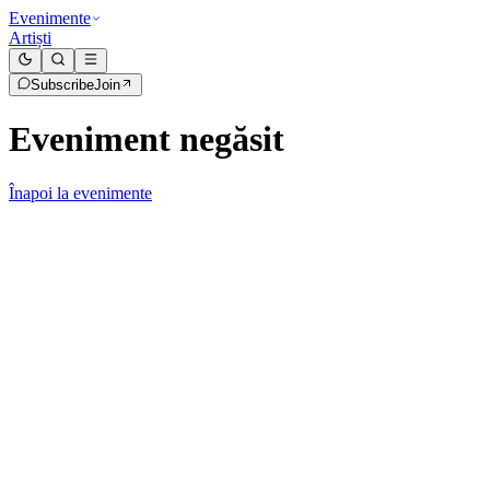
Evenimente
Artiști
Subscribe
Join
Eveniment negăsit
Înapoi la evenimente