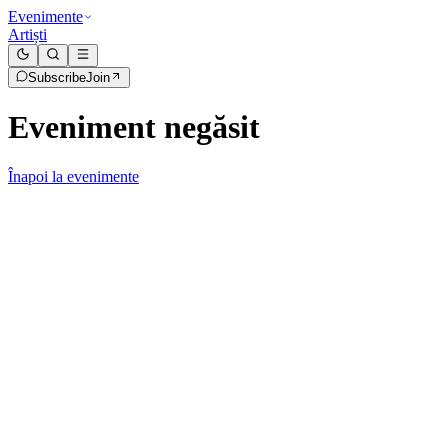
Evenimente
Artiști
Subscribe
Join
Eveniment negăsit
Înapoi la evenimente