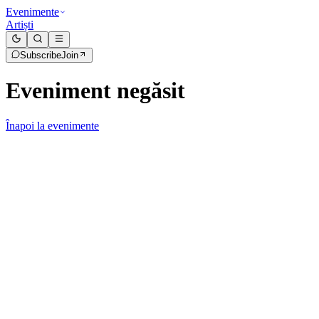
Evenimente
Artiști
Subscribe
Join
Eveniment negăsit
Înapoi la evenimente