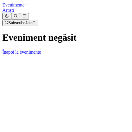
Evenimente
Artiști
Subscribe
Join
Eveniment negăsit
Înapoi la evenimente