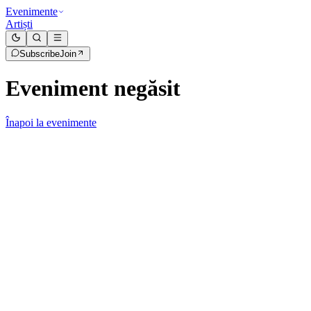
Evenimente
Artiști
Subscribe
Join
Eveniment negăsit
Înapoi la evenimente