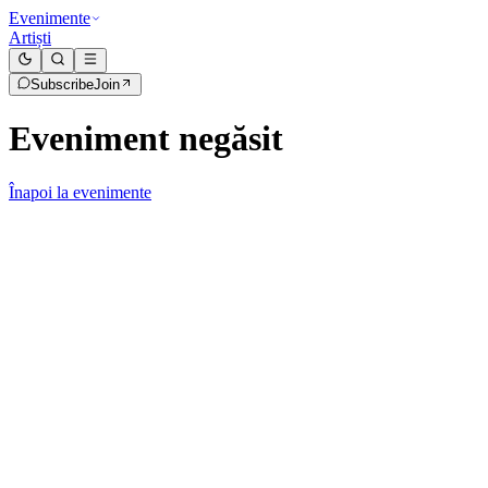
Evenimente
Artiști
Subscribe
Join
Eveniment negăsit
Înapoi la evenimente