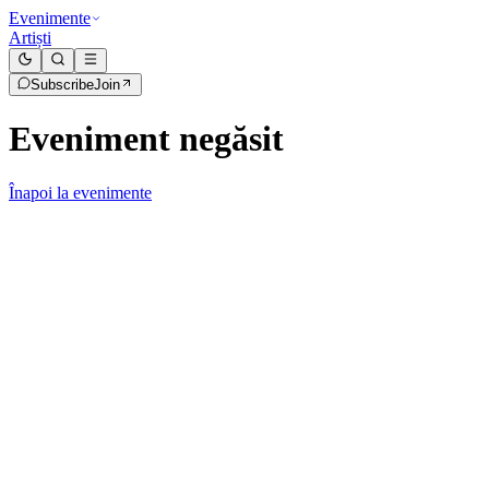
Evenimente
Artiști
Subscribe
Join
Eveniment negăsit
Înapoi la evenimente