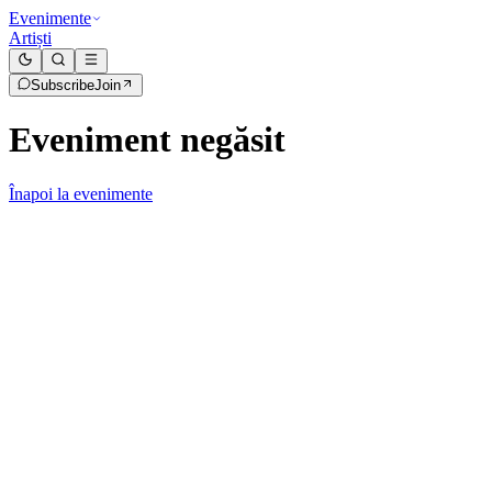
Evenimente
Artiști
Subscribe
Join
Eveniment negăsit
Înapoi la evenimente