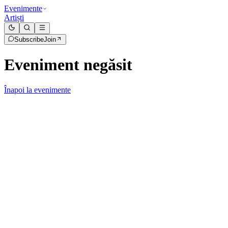
Evenimente
Artiști
Subscribe
Join
Eveniment negăsit
Înapoi la evenimente