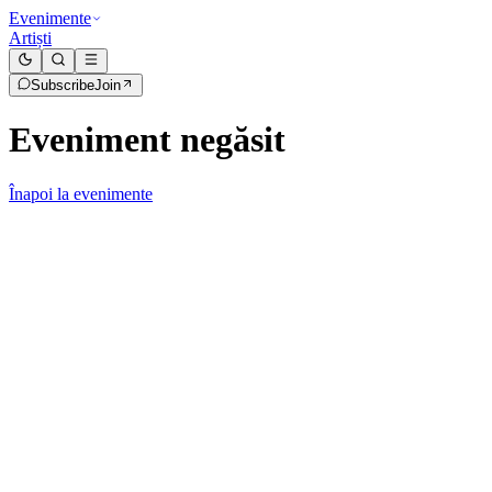
Evenimente
Artiști
Subscribe
Join
Eveniment negăsit
Înapoi la evenimente