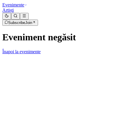
Evenimente
Artiști
Subscribe
Join
Eveniment negăsit
Înapoi la evenimente