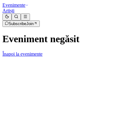
Evenimente
Artiști
Subscribe
Join
Eveniment negăsit
Înapoi la evenimente