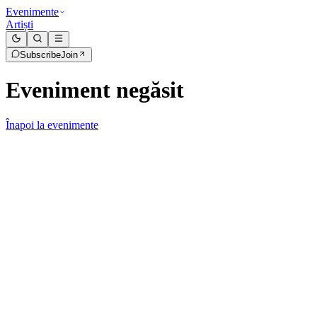
Evenimente
Artiști
Subscribe
Join
Eveniment negăsit
Înapoi la evenimente