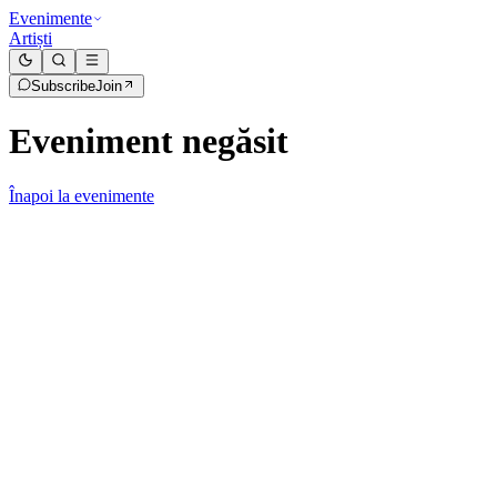
Evenimente
Artiști
Subscribe
Join
Eveniment negăsit
Înapoi la evenimente