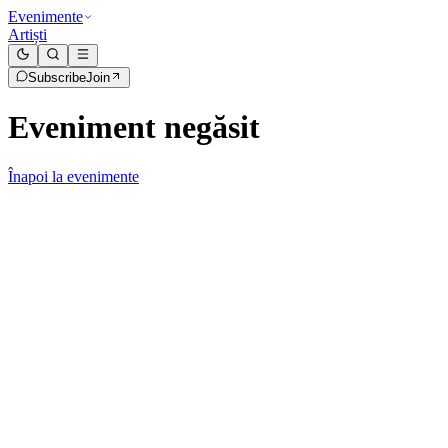
Evenimente
Artiști
Subscribe
Join
Eveniment negăsit
Înapoi la evenimente