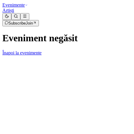
Evenimente
Artiști
Subscribe
Join
Eveniment negăsit
Înapoi la evenimente