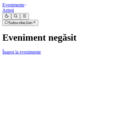
Evenimente
Artiști
Subscribe
Join
Eveniment negăsit
Înapoi la evenimente