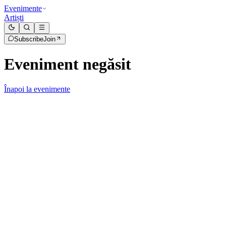
Evenimente
Artiști
Subscribe
Join
Eveniment negăsit
Înapoi la evenimente