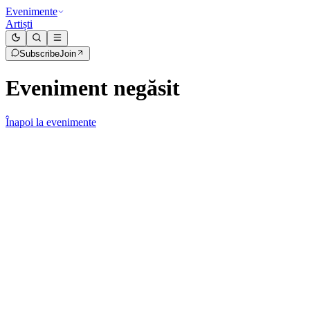
Evenimente
Artiști
Subscribe
Join
Eveniment negăsit
Înapoi la evenimente