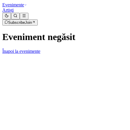
Evenimente
Artiști
Subscribe
Join
Eveniment negăsit
Înapoi la evenimente