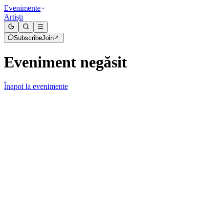
Evenimente
Artiști
Subscribe
Join
Eveniment negăsit
Înapoi la evenimente