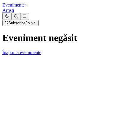
Evenimente
Artiști
Subscribe
Join
Eveniment negăsit
Înapoi la evenimente