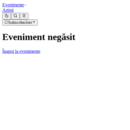
Evenimente
Artiști
Subscribe
Join
Eveniment negăsit
Înapoi la evenimente