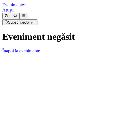
Evenimente
Artiști
Subscribe
Join
Eveniment negăsit
Înapoi la evenimente