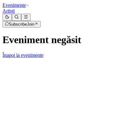
Evenimente
Artiști
Subscribe
Join
Eveniment negăsit
Înapoi la evenimente