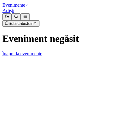
Evenimente
Artiști
Subscribe
Join
Eveniment negăsit
Înapoi la evenimente