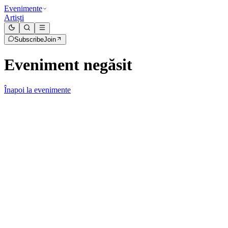
Evenimente
Artiști
Subscribe
Join
Eveniment negăsit
Înapoi la evenimente