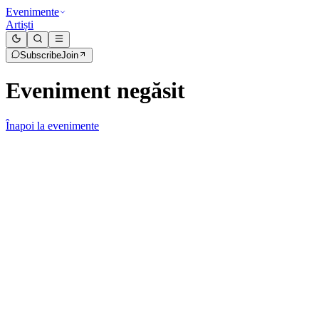
Evenimente
Artiști
Subscribe
Join
Eveniment negăsit
Înapoi la evenimente