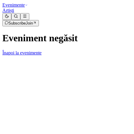
Evenimente
Artiști
Subscribe
Join
Eveniment negăsit
Înapoi la evenimente