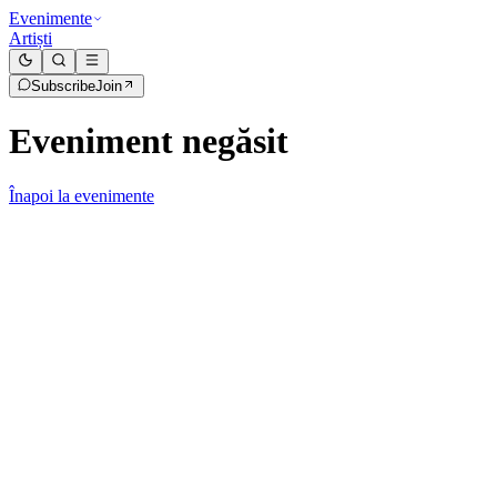
Evenimente
Artiști
Subscribe
Join
Eveniment negăsit
Înapoi la evenimente