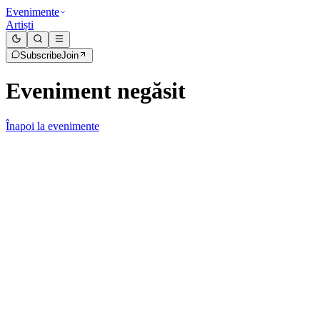
Evenimente
Artiști
Subscribe
Join
Eveniment negăsit
Înapoi la evenimente