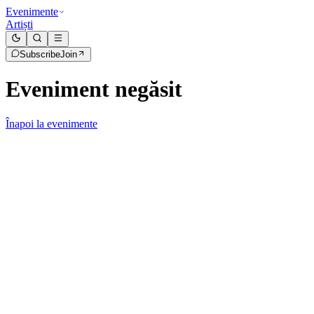
Evenimente
Artiști
Subscribe
Join
Eveniment negăsit
Înapoi la evenimente