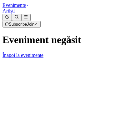
Evenimente
Artiști
Subscribe
Join
Eveniment negăsit
Înapoi la evenimente