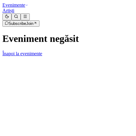
Evenimente
Artiști
Subscribe
Join
Eveniment negăsit
Înapoi la evenimente