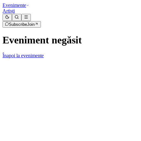
Evenimente
Artiști
Subscribe
Join
Eveniment negăsit
Înapoi la evenimente