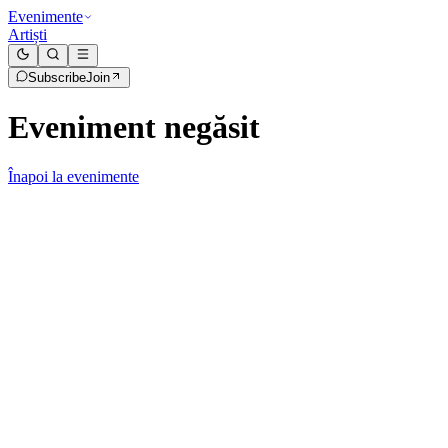
Evenimente
Artiști
Subscribe
Join
Eveniment negăsit
Înapoi la evenimente