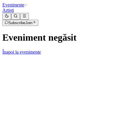
Evenimente
Artiști
Subscribe
Join
Eveniment negăsit
Înapoi la evenimente