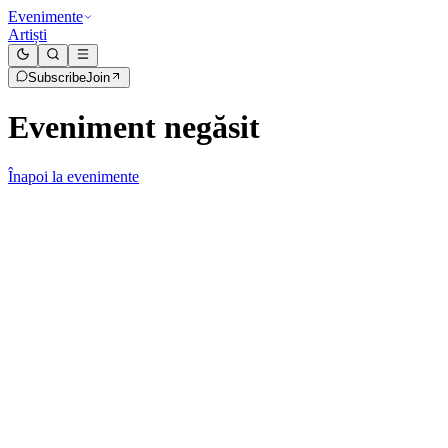
Evenimente
Artiști
Subscribe
Join
Eveniment negăsit
Înapoi la evenimente