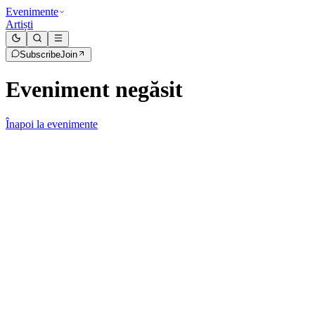
Evenimente
Artiști
Subscribe
Join
Eveniment negăsit
Înapoi la evenimente