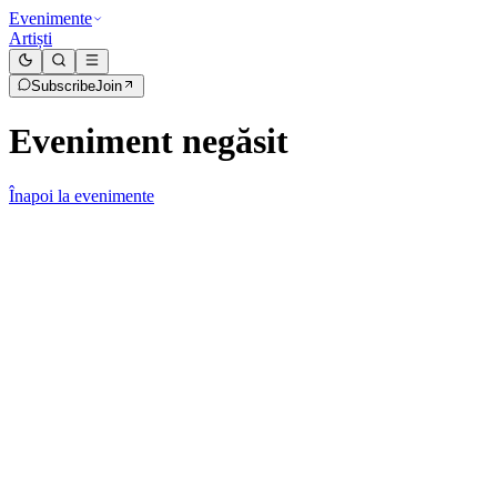
Evenimente
Artiști
Subscribe
Join
Eveniment negăsit
Înapoi la evenimente