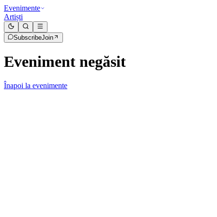
Evenimente
Artiști
Subscribe
Join
Eveniment negăsit
Înapoi la evenimente