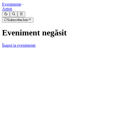
Evenimente
Artiști
Subscribe
Join
Eveniment negăsit
Înapoi la evenimente